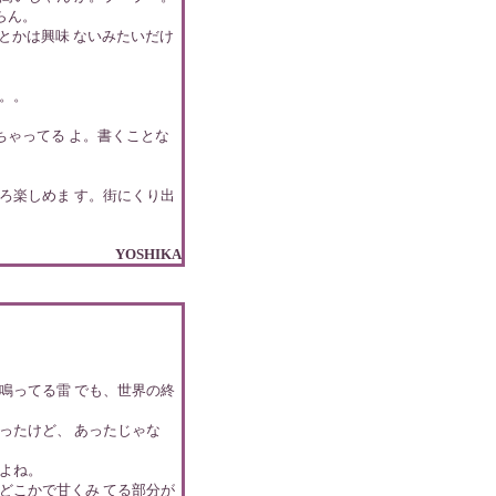
らん。
族とかは興味 ないみたいだけ
。。
ちゃってる よ。書くことな
ろ楽しめま す。街にくり出
YOSHIKA
鳴ってる雷 でも、世界の終
ったけど、 あったじゃな
よね。
どこかで甘くみ てる部分が