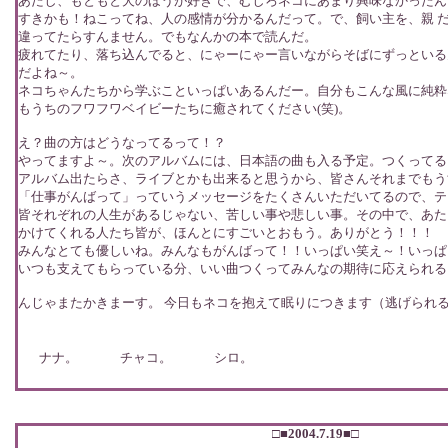
あたし、もともと犬のほうが好きで、むしろネコにあまり興味なかったん
すきかも！ねこってね、人の感情が分かるんだって。で、飼い主を、親 
違ってたらすんません。でもなんかの本で読んだ。
疲れてたり、落ち込んでると、にゃーにゃー言いながらそばにずっといる
だよね～。
ネコちゃんたちから学ぶこといっぱいあるんだー。自分もこんな風に純粋
もうちのフワフワベイビーたちに癒されてください(笑)。
え？曲の方はどうなってるって！？
やってますよ～。次のアルバムには、日本語の曲も入る予定。つくってる
アルバム出たらさ、ライブとかも出来ると思うから、皆さんそれまでもう
「仕事がんばって」っていうメッセージをたくさんいただいてるので、テ
皆それぞれの人生があるじゃない、苦しい事や悲しい事。その中で、あた
かけてくれる人たち皆が、ほんとにすごいとおもう。ありがとう！！！
みんなとても優しいね。みんなもがんばって！！いっぱい笑え～！いっぱ
いつも支えてもらっている分、いい曲つくってみんなの期待に応えられる
んじゃまたかきまーす。 今日もネコを抱えて眠りにつきます（逃げられ
ナナ。
チャコ。
シロ。
□■2004.7.19■□