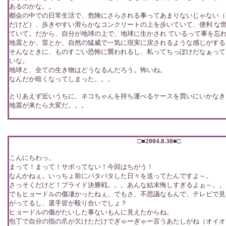
あるのかな。。
都会の中での日常生活で、危険にさらされる事ってあまりないじゃない（
だけど）、歩きやすい滑らかなコンクリートの上を歩いていて、便利 な
ていて。だから、自分が地球の上で、地球に生かされ ているって事を忘
地震とか、雷とか、自然の猛威で一気に現実に戻されるような感じがする
そんなときに、ものすごい恐怖に襲われるし、私ってちっぽけだなぁって
いな。
地球と、全ての生き物はどうなるんだろう。怖いね。
なんだか暗くなってしまった。。。
とりあえず近いうちに、ネコちゃんを持ち運べるケースを買いにいかなき
地震が来たら大変だ。。。
□■2004.8.30■□
こんにちわっ。
まって！まって！サボってない！今回はちがう！
なんかねぇ。いっちょ前にバタバタした日々を送ってたんですよ～。
さっそくだけど！プライド決勝戦。。。あんな結末悔しすぎるよぉ～。。
でもヒョードルの傷凄かったねぇ。でもさ、不思議なもんで、テレビで見
がってるし、選手皆が殴り合いでしょ？
ヒョードルの傷がたいした事ないもんに見えたからね。
包丁で自分の指の爪が欠けただけでぎゃーぎゃー言うあたしがね（オイオ