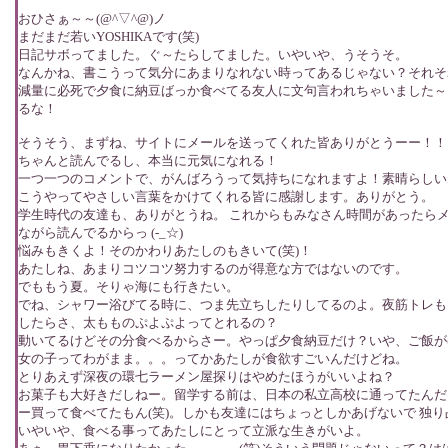
おひさぁ～～(@^▽^@)ノ
まだまだ若いYOSHIKAです(笑)
日記サボってました。ぐ～たらしてました。いやいや、うそうそ。
なんかね、書こうって気分にあまりなれない時ってあるじゃない？それそ
減量に必死で夕食に納豆ばっか食べてる友人に文句言われちゃいました～
るな！
そうそう、まずね、サイトにメールを送ってくれた皆ありがとうーー！！
ちゃんと読んでるし、本当に元気になれる！
一つ一つのコメントで、がんばろうって気持ちになれますよ！素晴らしい
こうやってやさしい言葉をかけてくれる皆に感謝します。ありがとう。
学生時代の友達も、ありがとうね。 これからもみなさん時間があったら
ながら読んでるからっ (-_☆)
悩みもきくよ！そのかわりあたしのもきいて(笑)！
あたしね、あまりコツコツ努力するのが得意な方ではないのです。
でももう夏。そりゃ海にも行きたい。
でね、シャワー浴びてる時に、つま先立ちしたりしてるのよ。夜筋トレも
したらさ、太もものぷよぷよってとれるの？
動いてるけどその分食べるからさー。やっぱ夕食納豆だけ？いや、ご飯が
女の子ってわがまま。。。ってかあたしが食欲すごいんだけどね。
とりあえず深夜の環七ラーメン屋探りはやめたほうがいいよね？
お菓子も大好きだしねー。留学する前は、日本の私立高校に通ってたんだ
ー買って食べてたもん(笑)。しかも友達にはちょっとしかあげないで 独
いやいや、食べる事ってあたしにとって立派な生きがいよ。