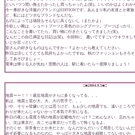
といいつつ買い換えたかったし買っちゃったよ(笑)。いいのかはよくわか
今一番好きな洋服のブランドはEDITIONです。あんまり私の友達とか家
ど、私にはどツボなブランドなんだな。
ものによっては値段もそんなに高くないし（またかよ）
今欲しい靴は、ショートブーツと茶色のロングブーツ。ブーツばっかり。
こんなことを書いてたら、買い物に行きたくなってきました(笑)。
なんだこの自己満足な日記は(笑)。今回特に、書いててすごいウキウキし
いとか言っといて。
皆さんの好きなものはなんですか～？よかったら教えてください。
昨日は涼しくてとても気持ちよかったですね。秋のファッションもそろそ
してあそびましょ～。
電車は降りる人が先ね！窓際の人は、駅に着いたら一度降りましょう！
□■2004.9.5■□
地震ーー！！！最近地震がさらに多くなってる。。。
私は、地震と雷が大、大、大の苦手で。。。
いや、そりゃ皆嫌いだとは思うけど、もぉ少しの地震でも、遠いところで
わりが来たんじゃないかって本気で不安になる。
昨日の夜にも震度５弱の地震が近畿地方だっけ？ごめんなさい、忘れちゃ
い。次は東京だ、次こそは東京だって思って怖くなるよ。
そのくせ、非常食だとか水だとか、なんだかんだいって用意してないんだ
必ず必要になるものなのに、やっぱり大きな地震を経験してないせいか、