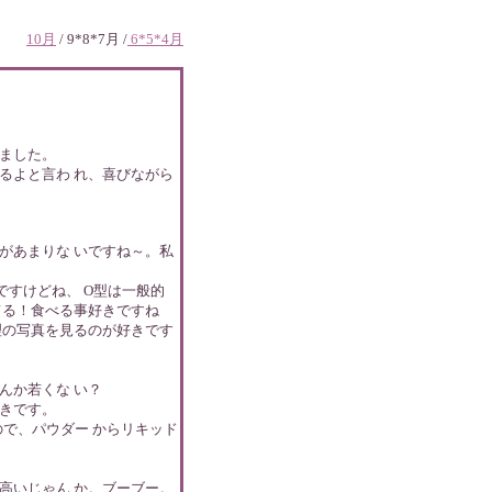
10月
/ 9*8*7月 /
6*5*4月
ました。
るよと言わ れ、喜びながら
があまりな いですね～。私
すけどね、 O型は一般的
てる！食べる事好きですね
理の写真を見るのが好きです
んか若くな い？
きです。
で、パウダー からリキッド
高いじゃん か。ブーブー。