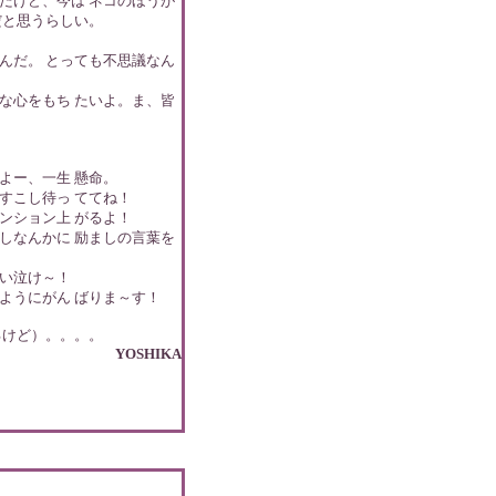
だけど、今は ネコのほうが
だと思うらしい。
んだ。 とっても不思議なん
な心をもち たいよ。ま、皆
よー、一生 懸命。
すこし待っ ててね！
ンション上 がるよ！
しなんかに 励ましの言葉を
い泣け～！
ようにがん ばりま～す！
るけど）。。。。
YOSHIKA