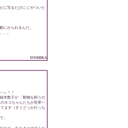
ビに写るたびに にやついた
動にかられるんだ。
。。。
YOSHIKA
～ぃ！！
細木数子が 「動物を飼うの
ちのネコちゃんたちが世界一
ってます（すぐどっか行っち
で。