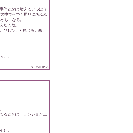
事件とかは 増えるいっぽう
世の中で何でも周りにあふれ
れがちになる。
んだよね。
、ひしひしと感じる。悲し
ゃ。。。
YOSHIKA
。
てるときは、 テンション上
イ）。