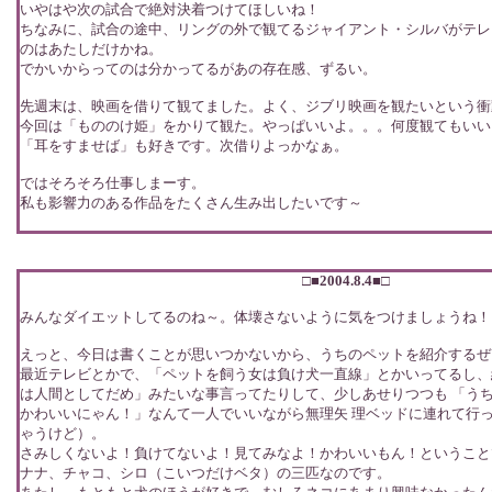
いやはや次の試合で絶対決着つけてほしいね！
ちなみに、試合の途中、リングの外で観てるジャイアント・シルバがテレ
のはあたしだけかね。
でかいからってのは分かってるがあの存在感、ずるい。
先週末は、映画を借りて観てました。よく、ジブリ映画を観たいという衝
今回は「もののけ姫」をかりて観た。やっぱいいよ。。。何度観てもいい
「耳をすませば」も好きです。次借りよっかなぁ。
ではそろそろ仕事しまーす。
私も影響力のある作品をたくさん生み出したいです～
□■2004.8.4■□
みんなダイエットしてるのね～。体壊さないように気をつけましょうね！
えっと、今日は書くことが思いつかないから、うちのペットを紹介するぜ
最近テレビとかで、「ペットを飼う女は負け犬一直線」とかいってるし、
は人間としてだめ」みたいな事言ってたりして、少しあせりつつも 「う
かわいいにゃん！」なんて一人でいいながら無理矢 理ベッドに連れて行
ゃうけど）。
さみしくないよ！負けてないよ！見てみなよ！かわいいもん！ということ
ナナ、チャコ、シロ（こいつだけベタ）の三匹なのです。