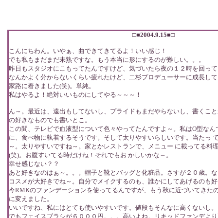
□■2004.9.15■□
こんにちわん。いやぁ、曲できてきてるよ！いい感じ！
でも私もまだまだ未熟ですな。もう本当に形にするのが難しい。。。
昨日もスタジオにこもってたんですけど、気づいたら夜の１２時を回って
なんかよく分からないくらい疲れたけど、二杉プロデューサーに成長して
家路に着きました(笑)。単純。
私はやるよ！絶対いいものにしてやる～～～！
ん～。最近は、遠出もしてないし、プライドもまだやらないし、書くこと
の好きなものでも書いとこ。
この間、テレビで血液型について色々やってたんですよ～。私はO型なんで
に、食べ物に執着するそうです。そして太りやすいらしいです。当たっ 
～。太りやすいですね～。家とかレストランで、メニュー に載ってる料
(笑)。お腹すいてる時だけね！それでもお かしいかな～。
幸せ感じない？？
あと好きなのはぁ～。。。帽子と靴とバッグと化粧品。さすが２０歳。な
コスメが大好きでね～。自分でメイクするのも、誰かにしてあげるのも好
今RMKのファンデーションを使ってるんですが、もう秋に近づいてきたの
に変えました。
いいですね、私にはとても使いやすいです。値段もそんなに高くないし。
でもフェイスブラシが６０００円。。。高いよね。リキッドファンデより