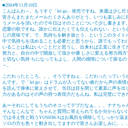
■2004年11月10日
こんばんわ～。もうすぐ「let go」発売ですね。来週は少し
皆さんまたまたメールたくさんありがとう。いつも楽しみに拝見
うメールを頂いたので今日はそのことについて少し書きます。
恋愛の歌ですね。誰かに伝えたくても伝えられない、という心
じの意味です。で、気持ちを解き放とう、というこのタイト
中で気持ちを沈めることも必要だと思うから。誰でもってわ
いることは私はいいことだと思うし、出来れば正直に生きて
努力と、自分の中で開放して強さや優 しさに変える努力両
と切ない気持 ちになってもよし、人間の感情について探るの
～。
こだわったところ。。。そうですねぇ、こだわったっていう
んです。で「let go」はドラムが入ってない曲だから声の
を読んで身体に覚えさせて、当日は目を閉じて素直に声を出
力があるのはその声の持つ表現力だもんね。私は完璧にでき
あーそれにしてもうちのネコってデブだなぁ。。。ナナちゃ
そんなこんなで、ちゃんと質問に答えられてるか分からない
では冷え性と戦うYOSHIKAはお風呂を掃除してしっかり温
ソロの方も色々と動き出してますので皆さんお楽しみに。。