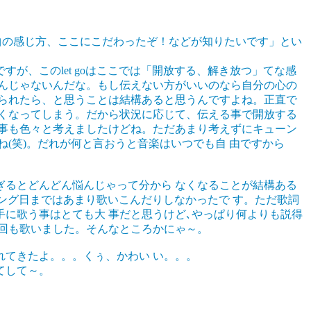
この曲の感じ方、ここにこだわったぞ！などが知りたいです」とい
、このlet goはここでは「開放する、解き放つ」てな感
んじゃないんだな。もし伝えない方がいいのなら自分の心の
られたら、と思うことは結構あると思うんですよね。正直で
くなってしまう。だから状況に応じて、伝える事で開放する
事も色々と考えましたけどね。ただあまり考えずにキューン
(笑)。だれが何と言おうと音楽はいつでも自 由ですから
るとどんどん悩んじゃって分から なくなることが結構ある
ィング日まではあまり歌いこんだりしなかったで す。ただ歌詞
に歌う事はとても大 事だと思うけど､やっぱり何よりも説得
回も歌いました。そんなところかにゃ～。
てきたよ。。。くぅ、かわい い。。。
てして～。