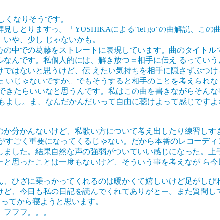
忙しくなりそうです。
しとりますっ。「YOSHIKAによる”let go”の曲解説、
いや、少し じゃないかも。
の中での葛藤をストレートに表現しています。曲のタイトルですが
ルなんです。私個人的には、解き放つ＝相手に伝え るっていう
けではないと思うけど、伝 えたい気持ちを相手に隠さずぶつけ
た いじゃないですか。でもそうすると相手のことを考えられな
方できたらいいなと思うんです。私はこの曲を書きながらそんな
もよし。ま、なんだかんだいって自由に聴けよって感じですよね
のか分かんないけど、私歌い方について考え出したり練習しすぎ
表情がすごく重要になってくるじゃない。だから本番のレコーデ
しました。結果自然な声の強弱がついていい感じになった。上手
たと思ったことは一度もないけど、そういう事を考えなが ら今
ん、ひざに乗っかってくれるのは暖かくて嬉しいけど足がしびれ
けど、今日も私の日記を読んでくれてありがとー。また質問し
まってから寝ようと思います。
。フフフ。。。