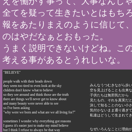
えを働かす事って、大事なんじ
全てを疑って生きたいとはもちろ
報をあたりまえのように信じて
のはやだなぁとおもった。
うまく説明できないけどね。こ
考える事があるとうれしいな。
"BELIEVE"
people walk with their heads down
みんなうつむきながら歩
they seem too tired to even look at the sky
children don't know what to believe
空を見上げることも出来
so they see around and think those are the truth
子供たちは無邪気だから
there are things we'll never get to know about
見たもの、それを真実だ
and many beauty were never able to see
決して知ることのない小
so I've been asking
気付かないまま通り過ぎ
"why were we born and what are we all living for?"
私達はどうして生まれて
sometimes I wonder why everything got reasons
I guess it's easier just to make my mind believe
なぜいろんなことに理由
but I think I refuse to always be that way