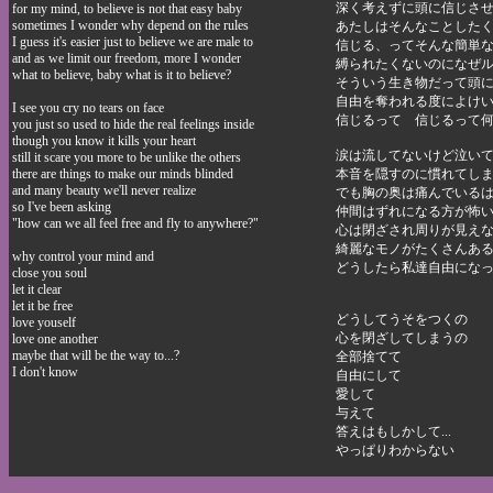
深く考えずに頭に信じさ
for my mind, to believe is not that easy baby
sometimes I wonder why depend on the rules
あたしはそんなことした
I guess it's easier just to believe we are male to
信じる、ってそんな簡単
and as we limit our freedom, more I wonder
縛られたくないのになぜ
what to believe, baby what is it to believe?
そういう生き物だって頭
自由を奪われる度によけ
I see you cry no tears on face
信じるって 信じるって
you just so used to hide the real feelings inside
though you know it kills your heart
涙は流してないけど泣い
still it scare you more to be unlike the others
there are things to make our minds blinded
本音を隠すのに慣れてし
and many beauty we'll never realize
でも胸の奥は痛んでいる
so I've been asking
仲間はずれになる方が怖
"how can we all feel free and fly to anywhere?"
心は閉ざされ周りが見え
綺麗なモノがたくさんあ
why control your mind and
どうしたら私達自由にな
close you soul
let it clear
let it be free
どうしてうそをつくの
love youself
心を閉ざしてしまうの
love one another
maybe that will be the way to...?
全部捨てて
I don't know
自由にして
愛して
与えて
答えはもしかして...
やっぱりわからない