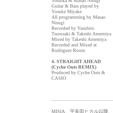
Yoshika & Masao Nisugi
Guitar & Bass played by
Yosuke Miyake
All programming by Masao
Nisugi
Recorded by Yasuhiro
Tsurusaki & Takeshi Amemiya
Mixed by Takeshi Amemiya
Recorded and Mixed at
Rodriguez Room
4. STRAIGHT AHEAD
(Cyche Outs REMIX)
Produced by Cyche Outs &
CASIO
MISIA、宇多田ヒカル以降