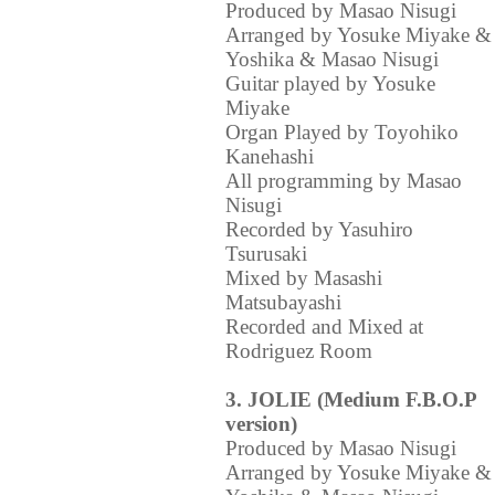
Produced by Masao Nisugi
Arranged by Yosuke Miyake &
Yoshika & Masao Nisugi
Guitar played by Yosuke
Miyake
Organ Played by Toyohiko
Kanehashi
All programming by Masao
Nisugi
Recorded by Yasuhiro
Tsurusaki
Mixed by Masashi
Matsubayashi
Recorded and Mixed at
Rodriguez Room
3. JOLIE (Medium F.B.O.P
version)
Produced by Masao Nisugi
Arranged by Yosuke Miyake &