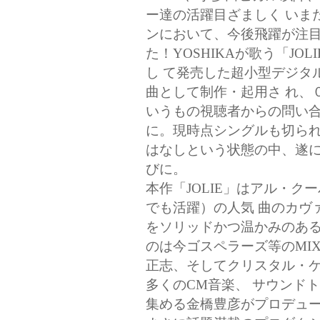
ー達の活躍目ざましく いま
ンにおいて、今後飛躍が注目
た！YOSHIKAが歌う「J
し て発売した超小型デジタ
曲として制作・起用さ れ、０
いうもの視聴者からの問い合
に。現時点シングルも切ら
はなしという状態の中、遂
びに。
本作「JOLIE」はアル・クーパー
でも活躍）の人気 曲のカヴ
をソリッドかつ温かみのある
のは今ゴスペラーズ等のMI
正志、そしてクリスタル・
多くのCM音楽、 サウンド
集める金橋豊彦がプロデュー