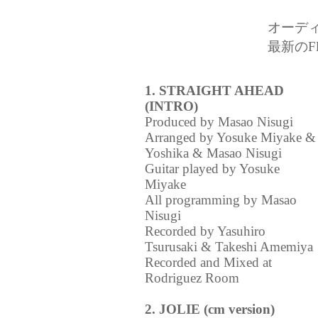
オーデ
最新のFl
1. STRAIGHT AHEAD
(INTRO)
Produced by Masao Nisugi
Arranged by Yosuke Miyake &
Yoshika & Masao Nisugi
Guitar played by Yosuke
Miyake
All programming by Masao
Nisugi
Recorded by Yasuhiro
Tsurusaki & Takeshi Amemiya
Recorded and Mixed at
Rodriguez Room
2. JOLIE (cm version)