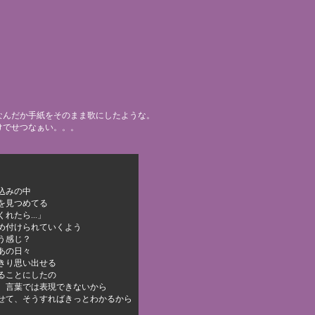
なんだか手紙をそのまま歌にしたような。
けでせつなぁい。。。
込みの中
を見つめてる
れたら...」
め付けられていくよう
う感じ？
あの日々
きり思い出せる
ることにしたの
、言葉では表現できないから
せて、そうすればきっとわかるから