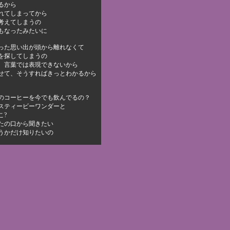
るから
れてしまってから
考えてしまうの
もなったみたいに
った思い出が頭から離れなくて
を探してしまうの
、言葉では表現できないから
せて、そうすればきっとわかるから
のコーヒーを今でも飲んでるの？
スティービーワンダーと
こ?
たの口から聞きたい
うかだけ知りたいの