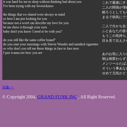
it was hard for me to sleep without thinking bad about you
これで最後にす
I've been trying with my lovesickness
二人の関係が壊
眠ろうとしても
the things that we shared were always in mind
まるで病気にで
so here I am just looking for you
because not a word can describe my love for you
二人で分かち合
let me show it through your eyes
ふとあなたの姿
baby don't you know I need to be with you?
もうこの気持ち
do you still like the same coffee brand?
目を見て伝えさ
do you start your mornings with Stievie Wonder and menthol cigarettes
so why don't you tell me those things in face to face now
I just wanna see how you are
あのお気に入り
朝は相変わらず
メンソールたば
そういう事あな
せめて元気かど
次曲 >>
© Copyright 2004,
GRAND FUNK INC
., All Right Reserved.