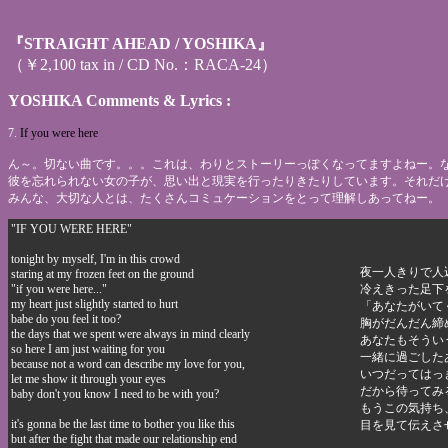
『STRAIGHT AHEAD / YOSHIKA』
（￥2,100 tax in / CD No.：RACA-24）
YOSHIKA Comments & Lyrics :
7.
If you were here
ん～。切ない曲です。。。これは、わりとストーリーっぽくなってますよねー。
彼を忘れられない女の子が、思い出と現実を行ったりきたりしています。それだ
みんな、大切な人とは、たくさんコミュケーションをとって理解しあってねー。
"IF YOU WERE HERE"
tonight by myself, I'm in this crowd
夜一人きりで人
staring at my frozen feet on the ground
"if you were here..."
冷えきった足下
my heart just slightly started to hurt
「あなたがいてく
babe do you feel it too?
胸がだんだん締
the days that we spent were always in mind clearly
あなたもそうい
so here I am just waiting for you
一緒に過ごした
because not a word can describe my love for you,
いつだってはっ
let me show it through your eyes
だから待ってみ
baby don't you know I need to be with you?
もうこの気持ち
it's gonna be the last time to bother you like this
目を見て伝えさ
but after the fight that made our relationship end